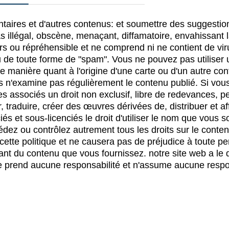
ntaires et d'autres contenus: et soumettre des suggesti
s illégal, obscène, menaçant, diffamatoire, envahissant la
ers ou répréhensible et ne comprend ni ne contient de viru
 de toute forme de "spam". Vous ne pouvez pas utiliser u
e manière quant à l'origine d'une carte ou d'un autre con
ais n'examine pas régulièrement le contenu publié. Si vo
es associés un droit non exclusif, libre de redevances, p
ier, traduire, créer des œuvres dérivées de, distribuer et 
s et sous-licenciés le droit d'utiliser le nom que vous so
dez ou contrôlez autrement tous les droits sur le conten
 cette politique et ne causera pas de préjudice à toute p
t du contenu que vous fournissez. notre site web a le dro
ne prend aucune responsabilité et n'assume aucune respon