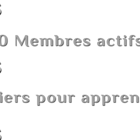
S
S
S