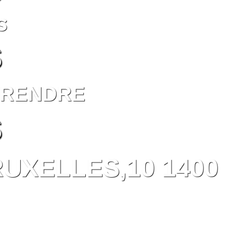
S
S
PRENDRE
S
UXELLES,10 1400